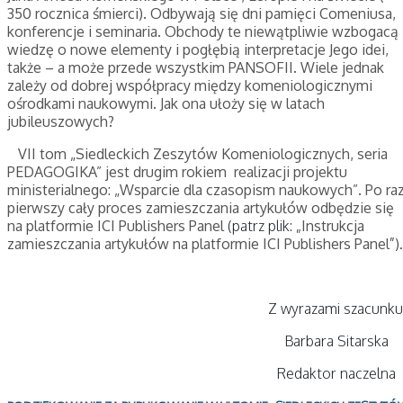
350 rocznica śmierci). Odbywają się dni pamięci Comeniusa,
konferencje i seminaria. Obchody te niewątpliwie wzbogacą
wiedzę o nowe elementy i pogłębią interpretacje Jego idei,
także – a może przede wszystkim PANSOFII. Wiele jednak
zależy od dobrej współpracy między komeniologicznymi
ośrodkami naukowymi. Jak ona ułoży się w latach
jubileuszowych?
VII tom „Siedleckich Zeszytów Komeniologicznych, seria
PEDAGOGIKA” jest drugim rokiem realizacji projektu
ministerialnego: „Wsparcie dla czasopism naukowych”. Po ra
pierwszy cały proces zamieszczania artykułów odbędzie się
na platformie
ICI Publishers Panel
(patrz plik: „
Instrukcja
zamieszczania artykułów na platformie ICI Publishers Panel
”).
Z wyrazami szacunk
Barbara Sitarsk
Redaktor naczeln