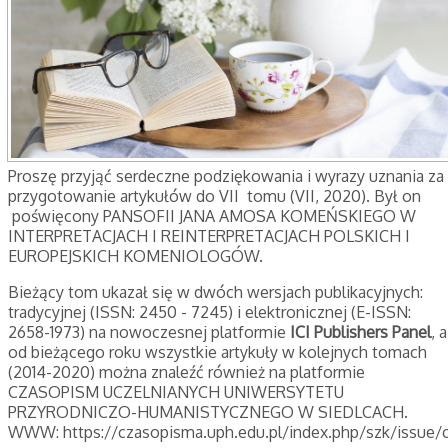
Proszę przyjąć serdeczne podziękowania i wyrazy uznania za
przygotowanie artykułów do VII tomu (VII, 2020). Był on
poświęcony PANSOFII JANA AMOSA KOMEŃSKIEGO W
INTERPRETACJACH I REINTERPRETACJACH POLSKICH I
EUROPEJSKICH KOMENIOLOGÓW.
Bieżący tom ukazał się w dwóch wersjach publikacyjnych:
tradycyjnej (ISSN: 2450 - 7245) i elektronicznej (E-ISSN:
2658-1973) na nowoczesnej platformie
ICI Publishers Panel
, a
od bieżącego roku wszystkie artykuły w kolejnych tomach
(2014-2020) można znaleźć również na platformie
CZASOPISM UCZELNIANYCH UNIWERSYTETU
PRZYRODNICZO-HUMANISTYCZNEGO W SIEDLCACH.
WWW:
https://czasopisma.uph.edu.pl/index.php/szk/issue/c