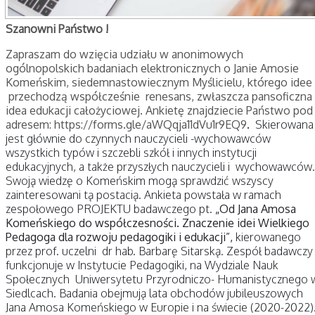
Szanowni Państwo !
Zapraszam do wzięcia udziału w anonimowych
ogólnopolskich badaniach elektronicznych o Janie Amosie
Komeńskim, siedemnastowiecznym Myślicielu, którego idee
przechodzą współcześnie renesans, zwłaszcza pansoficzna
idea edukacji całożyciowej. Ankietę znajdziecie Państwo pod
adresem:
https://forms.gle/aWQqja11dVu1r9EQ9
.
Skierowana
jest głównie do czynnych nauczycieli -wychowawców
wszystkich typów i szczebli szkół i innych instytucji
edukacyjnych, a także przyszłych nauczycieli i wychowawców.
Swoją wiedzę o Komeńskim mogą sprawdzić wszyscy
zainteresowani tą postacią. Ankieta powstała w ramach
zespołowego PROJEKTU badawczego pt.
„Od Jana Amosa
Komeńskiego do współczesności. Znaczenie idei Wielkiego
Pedagoga dla rozwoju pedagogiki i edukacji”,
kierowanego
przez prof. uczelni dr hab. Barbarę Sitarską. Zespół badawczy
funkcjonuje w Instytucie Pedagogiki, na Wydziale Nauk
Społecznych Uniwersytetu Przyrodniczo- Humanistycznego 
Siedlcach. Badania obejmują lata obchodów jubileuszowych
Jana Amosa Komeńskiego w Europie i na świecie (2020-2022)