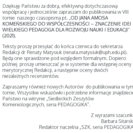
Dziękuję Państwu za dobrą, efektywną dotychczasową
współpracę i jednocześnie zapraszam do publikowania w VIII
tomie naszego czasopisma pt. „
OD JANA AMOSA
KOMEŃSKIEGO DO WSPÓŁCZESNOŚCI – ZNACZENIE IDEI
WIELKIEGO PEDAGOGA DLA ROZWOJU NAUKI I EDUKACJI”
(2021).
Teksty proszę przesyłać do końca czerwca do sekretarza
Redakcji dr Renaty Matysiuk (
renata.matysiuk@uph.edu.pl
).
Będą one sprawdzone pod względem formalnym. Dopiero
później proszę umieszczać je w systemie dla wstępnej oceny
merytorycznej Redakcji, a następnie oceny dwóch
niezależnych recenzentów.
Zapraszamy również nowych Autorów do publikowania w ty
tomie. Wszystkie wskazówki i potrzebne informacje znajdzieci
Państwo na witrynie „Siedleckich Zeszytów
Komeniologicznych, seria PEDAGOGIKA”.
Z wyrazami szacun
Barbara Sitars
Redaktor naczelna „SZK, seria PEDAGOGIK