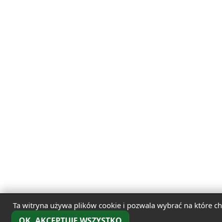
Ta witryna używa plików cookie i pozwala wybrać na które ch
OK, AKCEPTUJĘ WSZYSTKO