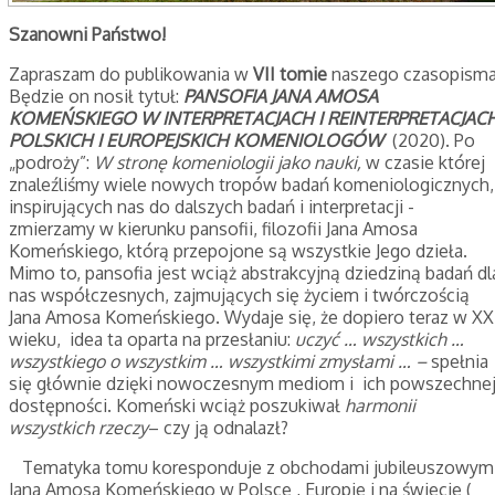
Szanowni Państwo!
Zapraszam do publikowania w
VII tomie
naszego czasopisma
Będzie on nosił tytuł:
P
ANSOFIA JANA AMOSA
KOMEŃSKIEGO W INTERPRETACJACH I REINTERPRETACJAC
POLSKICH I EUROPEJSKICH KOMENIOLOGÓW
(2020). Po
„podroży”:
W stronę komeniologii jako nauki,
w czasie której
znaleźliśmy wiele nowych tropów badań komeniologicznych,
inspirujących nas do dalszych badań i interpretacji -
zmierzamy w kierunku pansofii, filozofii Jana Amosa
Komeńskiego, którą przepojone są wszystkie Jego dzieła.
Mimo to, pansofia jest wciąż abstrakcyjną dziedziną badań dl
nas współczesnych, zajmujących się życiem i twórczością
Jana Amosa Komeńskiego. Wydaje się, że dopiero teraz w XX
wieku, idea ta oparta na przesłaniu:
uczyć … wszystkich …
wszystkiego o wszystkim … wszystkimi zmysłami … –
spełnia
się głównie dzięki nowoczesnym mediom i ich powszechne
dostępności. Komeński wciąż poszukiwał
harmonii
wszystkich rzeczy
– czy ją odnalazł?
Tematyka tomu koresponduje z obchodami jubileuszowym
Jana Amosa Komeńskiego w Polsce , Europie i na świecie (