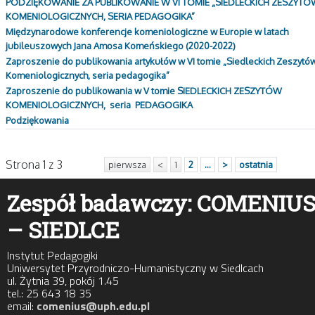
PODZIĘKOWANIE ZA PUBLIKOWANIE W VI TOMIE „SIEDLECKICH ZESZYTÓ
KOMENIOLOGICZNYCH, SERIA PEDAGOGIKA”
Międzynarodowe konferencje komeniologiczne w Europie w latach
jubileuszowych Jana Amosa Komeńskiego (2020-2022)
Zaproszenie do publikowania artykułów w VI tomie „Siedleckich Zeszytó
Komeniologicznych, seria pedagogika”
Zaproszenie do publikowania w V tomie SIEDLECKICH ZESZYTÓW
KOMENIOLOGICZNYCH, seria PEDAGOGIKA
Podziękowania
Strona 1 z 3
pierwsza
<
1
2
...
>
ostatnia
Zespół badawczy: COMENIU
– SIEDLCE
Instytut Pedagogiki
Uniwersytet Przyrodniczo-Humanistyczny w Siedlcach
ul. Żytnia 39, pokój 1.45
tel.: 25 643 18 35
email:
comenius@uph.edu.pl