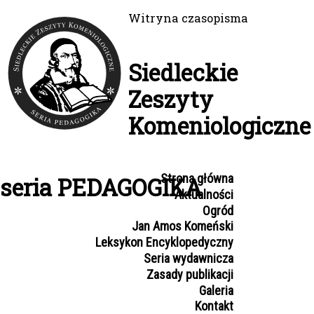
Panel zarządzania plikami cookies
Witryna czasopisma
Siedleckie
Zeszyty
Komeniologiczne
Strona główna
seria PEDAGOGIKA
Aktualności
Ogród
Jan Amos Komeński
Leksykon Encyklopedyczny
Seria wydawnicza
Zasady publikacji
Galeria
Kontakt