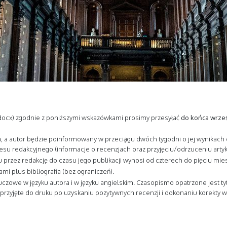
 docx) zgodnie z poniższymi wskazówkami prosimy przesyłać
do końca wrześ
, a autor będzie poinformowany w przeciągu dwóch tygodni o jej wynikach d
u redakcyjnego (informacje o recenzjach oraz przyjęciu/odrzuceniu artyku
przez redakcję do czasu jego publikacji wynosi od czterech do pięciu mies
mi plus bibliografia (bez ograniczeń).
kluczowe w języku autora i w języku angielskim. Czasopismo opatrzone jest 
 i przyjęte do druku po uzyskaniu pozytywnych recenzji i dokonaniu korek