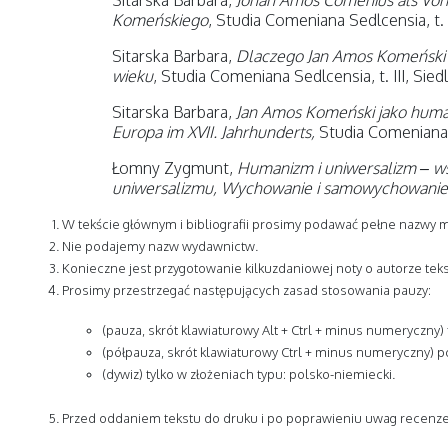
Sitarska Barbara,
Johan Amos Comenius als Vor
Komeńskiego
, Studia Comeniana Sedlcensia, t. 
Sitarska Barbara,
Dlaczego Jan Amos Komeński 
wieku
, Studia Comeniana Sedlcensia, t. III, Sied
Sitarska Barbara,
Jan Amos Komeński jako huma
Europa im XVII. Jahrhunderts,
Studia Comeniana S
Łomny Zygmunt,
Humanizm i uniwersalizm – w
uniwersalizmu, Wychowanie i samowychowanie w
W tekście głównym i bibliografii prosimy podawać pełne nazwy m
Nie podajemy nazw wydawnictw.
Konieczne jest przygotowanie kilkuzdaniowej noty o autorze tek
Prosimy przestrzegać następujących zasad stosowania pauzy:
(pauza, skrót klawiaturowy Alt + Ctrl + minus numeryczny) t
(półpauza, skrót klawiaturowy Ctrl + minus numeryczny) po
(dywiz) tylko w złożeniach typu: polsko-niemiecki.
Przed oddaniem tekstu do druku i po poprawieniu uwag recenzen