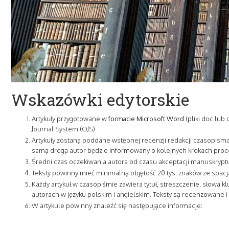
Wskazówki edytorskie
Artykuły przygotowane w
formacie Microsoft Word
(pliki doc lub
Journal System (OJS)
Artykuły zostaną poddane wstępnej recenzji redakcji czasopisma
samą drogą autor będzie informowany o kolejnych krokach proces
Średni czas oczekiwania autora od czasu akceptacji manuskryptu 
Teksty powinny mieć minimalną objętość 20 tys. znaków ze spacja
Każdy artykuł w czasopiśmie zawiera tytuł, streszczenie, słowa 
autorach w języku polskim i angielskim. Teksty są recenzowane
W artykule powinny znaleźć się następujące informacje: