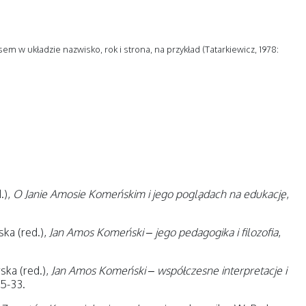
 w układzie nazwisko, rok i strona, na przykład (Tatarkiewicz, 1978:
.),
O Janie Amosie Komeńskim i jego poglądach na edukację
,
rska (red.),
Jan Amos Komeński – jego pedagogika i filozofia
,
ska (red.),
Jan Amos Komeński – współczesne interpretacje i
25-33.