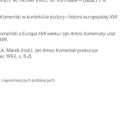
Mnich, M. Richter (red.),
W. Korthaase – badacz J. A.
omeński w kontekście kultury i historii europejskiej XVII
omeński a Europa XVII wieku/ Jan Amos Komenský und
149.
F.A. Marek (red.),
Jan Amos Komeński prekursor
 1992, s. 11-21.
 najważniejszych publikacjach.