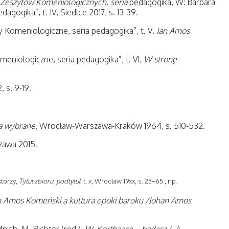
 Zeszytów Komeniologicznych, seria
pedagogika, W: Barbara
gogika”, t. IV, Siedlce 2017, s. 13-39.
ty Komeniologiczne, seria pedagogika”, t. V,
Jan Amos
meniologiczne, seria pedagogika”, t. VI,
W stronę
 s. 9-19.
a wybrane
, Wrocław-Warszawa-Kraków 1964, s. 510-532.
szawa 2015.
ktorzy,
Tytuł zbioru, podtytuł
, t. x, Wrocław 19xx, s. 23–65., np.
n Amos Komeński a kultura epoki baroku /Johan Amos