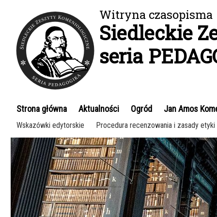
Panel zarządzania plikami cookies
Witryna czasopisma
Siedleckie Z
seria PEDA
Strona główna
Aktualności
Ogród
Jan Amos Kom
Wskazówki edytorskie
Procedura recenzowania i zasady etyk