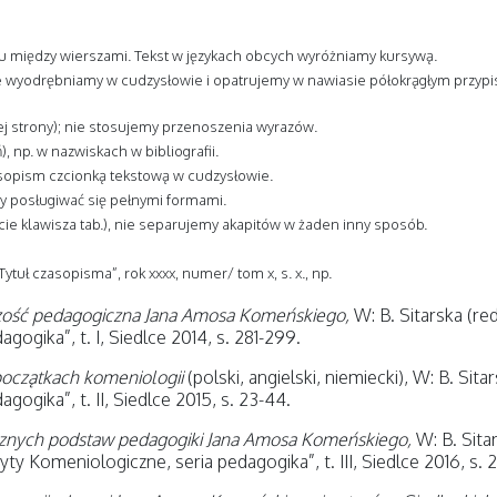
pu między wierszami. Tekst w językach obcych wyróżniamy kursywą.
 wyodrębniamy w cudzysłowie i opatrujemy w nawiasie półokrągłym przypisem
j strony); nie stosujemy przenoszenia wyrazów.
, np. w nazwiskach w bibliografii.
sopism czcionką tekstową w cudzysłowie.
ży posługiwać się pełnymi formami.
ie klawisza tab.), nie separujemy akapitów w żaden inny sposób.
„Tytuł czasopisma”, rok xxxx, numer/ tom x, s. x., np.
rczość pedagogiczna Jana Amosa Komeńskiego,
W: B. Sitarska (red
ogika”, t. I, Siedlce 2014, s. 281-299.
początkach komeniologii
(polski, angielski, niemiecki), W: B. Sita
ogika”, t. II, Siedlce 2015, s. 23-44.
znych podstaw pedagogiki Jana Amosa Komeńskiego,
W: B. Sitar
ty Komeniologiczne, seria pedagogika”, t. III, Siedlce 2016, s. 