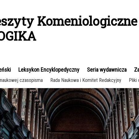
eszyty Komeniologiczne
GOGIKA
eński
Leksykon Encyklopedyczny
Seria wydawnicza
Za
i naukowej czasopisma
Rada Naukowa i Komitet Redakcyjny
Pliki