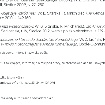
kämpfer der Idee der lebenslangen Bildung
, W: B. Sitarska, R. 
II, Siedlce 2009, s. 271-280.
wciąż żyje wśród nas?
, W: B. Sitarska, R. Mnich (red.),
Jan Amos K
lce 2010, s. 149-160.
nista wszechczasów
, W: B. Sitarska, R. Mnich (red.),
Jan Amos K
edlcensia, t. IV, Siedlce 2012, wersja polsko-niemiecka, s. 129-
spółczesne klucze do dziedzictwa Komeńskiego
, W: Z. Jasiński, 
 myśli filozoficznej Jana Amosa Komeńskiego
, Opole-Ołomuniec
iejscowe, imiona i nazwiska osób.
stu zawierającej informacje o miejscu pracy, zainteresowaniach naukowych,
ylko jako myślnik;
między cyframi, np. s. 23–24, w. XV–XVI;
ta każdy autor składa oświadczenia o: