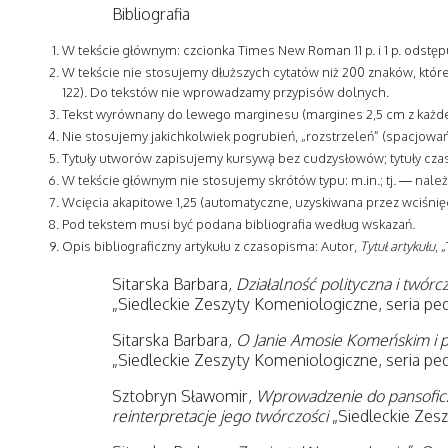
Bibliografia
W tekście głównym: czcionka Times New Roman 11 p. i 1 p. odstę
W tekście nie stosujemy dłuższych cytatów niż 200 znaków, które
122). Do tekstów nie wprowadzamy przypisów dolnych.
Tekst wyrównany do lewego marginesu (margines 2,5 cm z każde
Nie stosujemy jakichkolwiek pogrubień, „rozstrzeleń” (spacjowań)
Tytuły utworów zapisujemy kursywą bez cudzysłowów; tytuły cza
W tekście głównym nie stosujemy skrótów typu: m.in.; tj. — nale
Wcięcia akapitowe 1,25 (automatyczne, uzyskiwana przez wciśnięc
Pod tekstem musi być podana bibliografia według wskazań.
Opis bibliograficzny artykułu z czasopisma: Autor,
Tytuł artykułu
, 
Sitarska Barbara,
Działalność polityczna i twó
„Siedleckie Zeszyty Komeniologiczne, seria pedag
Sitarska Barbara,
O Janie Amosie Komeńskim i 
„Siedleckie Zeszyty Komeniologiczne, seria pedag
Sztobryn Sławomir,
Wprowadzenie do pansofic
reinterpretacje jego twórczości
„Siedleckie Zeszy