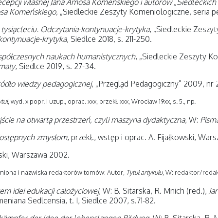
cepcji własnej Jana Amosa Komeńskiego i autorów „Siedleckich
osa Komeńskiego,
„Siedleckie Zeszyty Komeniologiczne, seria peda
ysiącleciu. Odczytania-kontynuacje-krytyka
, „Siedleckie Zeszy
kontynuacje-krytyka
, Siedlce 2018, s. 211-250.
współczesnych naukach humanistycznych
, „Siedleckie Zeszyty Ko
ematy
, Siedlce 2019, s. 27-34.
źródło wiedzy pedagogicznej
, „Przegląd Pedagogiczny” 2009, nr 2,
tuł
, wyd. x popr. i uzup., oprac. xxx, przekł. xxx, Wrocław 19xx, s. 5., np.
jście na otwartą przestrzeń, czyli maszyna dydaktyczna
, W:
Pism
dostępnych zmysłom
, przekł., wstęp i oprac. A. Fijałkowski, War
ński, Warszawa 2002.
miona i nazwiska redaktorów tomów: Autor,
Tytuł artykułu
, W: redaktor/reda
m idei edukacji całożyciowej
, W: B. Sitarska, R. Mnich (red.),
Ja
niana Sedlcensia, t. I, Siedlce 2007, s.71-82.