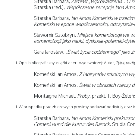
Sitarska Barbara,
Zamiast „Wprowadzenia”. O re
Sitarska (red.),
Współczesne recepcje Jana Am
Sitarska Barbara,
Jan Amos Komeński w trzecim t
Komeński w epoce współczesności, odczytania-
Sławomir Sztobryn,
Miejsce komeniologii we 
komeniologii jako nauki, dyskusje-polemiki-dyl
Gara Jarosław,
„Świat życia codziennego” jako 
Opis bibliograficzny książki z serii wydawniczej: Autor,
Tytuł, podty
Komeński Jan Amos,
Z labiryntów szkolnych wy
Komeński Jan Amos,
Świat w obrazach rzeczy 
Montaigne Michael,
Próby
, przekł. T. Boy-Żele
W przypadku prac zbiorowych prosimy podawać podtytuły oraz i
Sitarska Barbara,
Jan Amos Komeński prekursore
Comeniusund die Kultur des Barock,
Studia Come